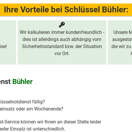
Ihre Vorteile bei Schlüssel Bühler:
Wir kalkulieren immer kundenfreundlich -
Unsere M
dies ist allerdings auch abhängig vom
ausgestat
ise!
Sicherheitsstandard bzw. der Situation
die wir zu
vor Ort.
enst
Bühler
lüsselnotdienst fällig?
hteinsatz oder am Wochenende?
t-Service können wir Ihnen an dieser Stelle leider
der Einsatz ist unterschiedlich.