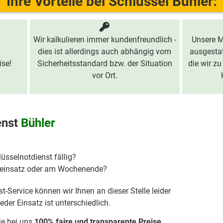
Ihre Vorteile bei Schlüssel Bühler:
Wir kalkulieren immer kundenfreundlich -
Unsere M
dies ist allerdings auch abhängig vom
ausgestat
ise!
Sicherheitsstandard bzw. der Situation
die wir zu
vor Ort.
enst
Bühler
lüsselnotdienst fällig?
hteinsatz oder am Wochenende?
t-Service können wir Ihnen an dieser Stelle leider
der Einsatz ist unterschiedlich.
ie bei uns
100% faire und transparente Preise