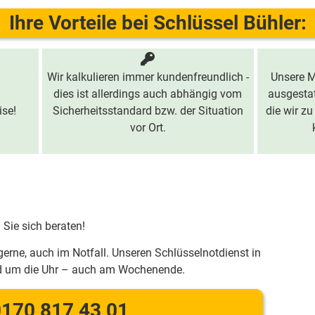
Ihre Vorteile bei Schlüssel Bühler:
Wir kalkulieren immer kundenfreundlich -
Unsere M
dies ist allerdings auch abhängig vom
ausgestat
ise!
Sicherheitsstandard bzw. der Situation
die wir zu
vor Ort.
 Sie sich beraten!
gerne, auch im Notfall. Unseren Schlüsselnotdienst in
und um die Uhr – auch am Wochenende.
170 817 43 01