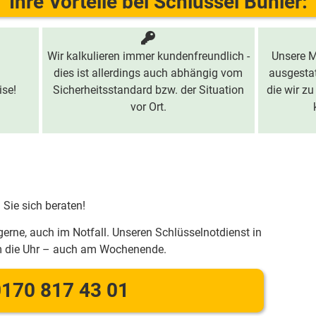
Ihre Vorteile bei Schlüssel Bühler:
Wir kalkulieren immer kundenfreundlich -
Unsere M
dies ist allerdings auch abhängig vom
ausgestat
ise!
Sicherheitsstandard bzw. der Situation
die wir zu
vor Ort.
 Sie sich beraten!
gerne, auch im Notfall. Unseren Schlüsselnotdienst in
m die Uhr – auch am Wochenende.
170 817 43 01