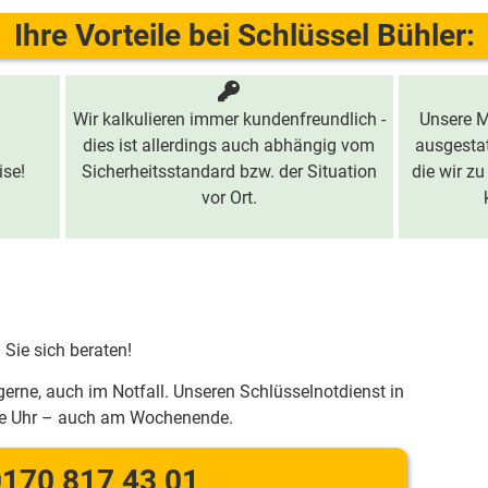
Ihre Vorteile bei Schlüssel Bühler:
Wir kalkulieren immer kundenfreundlich -
Unsere M
dies ist allerdings auch abhängig vom
ausgestat
ise!
Sicherheitsstandard bzw. der Situation
die wir zu
vor Ort.
 Sie sich beraten!
gerne, auch im Notfall. Unseren Schlüsselnotdienst in
ie Uhr – auch am Wochenende.
170 817 43 01