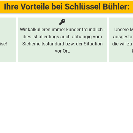
Ihre Vorteile bei Schlüssel Bühler:
Wir kalkulieren immer kundenfreundlich -
Unsere M
dies ist allerdings auch abhängig vom
ausgestat
ise!
Sicherheitsstandard bzw. der Situation
die wir zu
vor Ort.