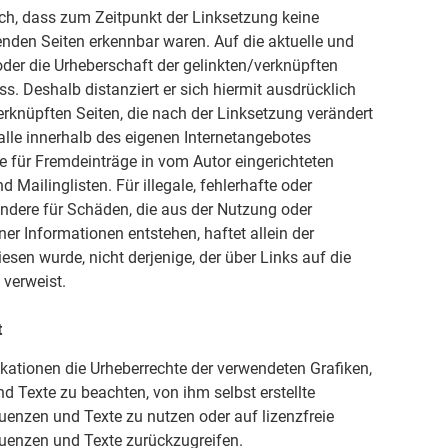
lich, dass zum Zeitpunkt der Linksetzung keine
kenden Seiten erkennbar waren. Auf die aktuelle und
 oder die Urheberschaft der gelinkten/verknüpften
uss. Deshalb distanziert er sich hiermit ausdrücklich
verknüpften Seiten, die nach der Linksetzung verändert
 alle innerhalb des eigenen Internetangebotes
e für Fremdeinträge in vom Autor eingerichteten
Mailinglisten. Für illegale, fehlerhafte oder
ondere für Schäden, die aus der Nutzung oder
er Informationen entstehen, haftet allein der
iesen wurde, nicht derjenige, der über Links auf die
 verweist.
t
blikationen die Urheberrechte der verwendeten Grafiken,
Texte zu beachten, von ihm selbst erstellte
enzen und Texte zu nutzen oder auf lizenzfreie
uenzen und Texte zurückzugreifen.