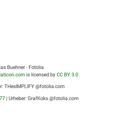
as Buehner - Fotolia
laticon.com
is licensed by
CC BY 3.0
er: THesIMPLIFY @fotolia.com
77
| Urheber: GrafKoks @fotolia.com