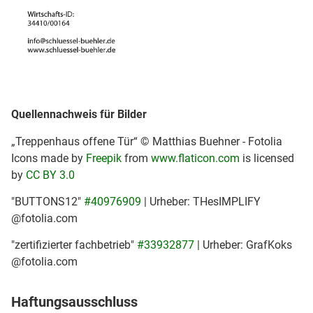
Quellennachweis für Bilder
„Treppenhaus offene Tür“ © Matthias Buehner - Fotolia
Icons made by
Freepik
from
www.flaticon.com
is licensed
by
CC BY 3.0
"BUTTONS12"
#40976909
| Urheber: THesIMPLIFY
@fotolia.com
"zertifizierter fachbetrieb"
#33932877
| Urheber: GrafKoks
@fotolia.com
Haftungsausschluss