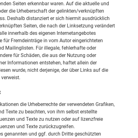
kenden Seiten erkennbar waren. Auf die aktuelle und
 oder die Urheberschaft der gelinkten/verknüpften
uss. Deshalb distanziert er sich hiermit ausdrücklich
verknüpften Seiten, die nach der Linksetzung verändert
 alle innerhalb des eigenen Internetangebotes
e für Fremdeinträge in vom Autor eingerichteten
Mailinglisten. Für illegale, fehlerhafte oder
ondere für Schäden, die aus der Nutzung oder
er Informationen entstehen, haftet allein der
iesen wurde, nicht derjenige, der über Links auf die
 verweist.
t
blikationen die Urheberrechte der verwendeten Grafiken,
Texte zu beachten, von ihm selbst erstellte
enzen und Texte zu nutzen oder auf lizenzfreie
uenzen und Texte zurückzugreifen.
es genannten und ggf. durch Dritte geschützten