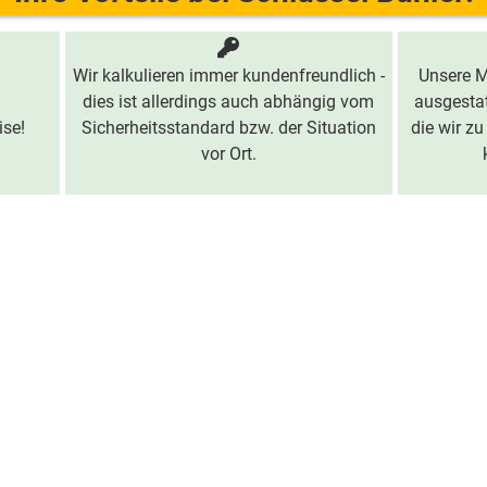
Wir kalkulieren immer kundenfreundlich -
Unsere M
dies ist allerdings auch abhängig vom
ausgestat
ise!
Sicherheitsstandard bzw. der Situation
die wir zu
vor Ort.