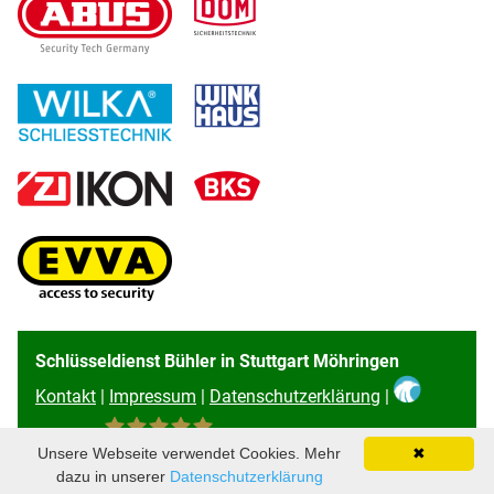
Schlüsseldienst Bühler in Stuttgart Möhringen
Kontakt
|
Impressum
|
Datenschutzerklärung
|
Unsere Webseite verwendet Cookies. Mehr
✖
96
Bewertungen auf ProvenExpert.com
dazu in unserer
Datenschutzerklärung
Schlüsseldienst Bühler