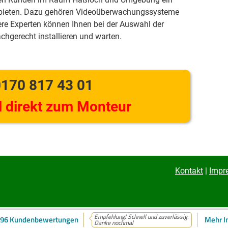
 bieten. Dazu gehören Videoüberwachungssysteme
re Experten können Ihnen bei der Auswahl der
achgerecht installieren und warten.
170 817 43 01
 direkt zum Monteur
Kontakt
|
Impr
Empfehlung! Schnell und zuverlässig.
96 Kundenbewertungen
Mehr I
ite verwendet Cookies. Mehr dazu in unserer
Datenschutzerklärung
Danke nochmal