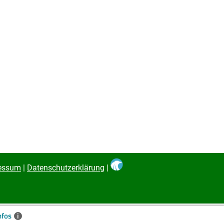
essum
|
Datenschutzerklärung
|
nfos
i
✖