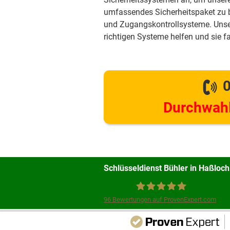
umfassendes Sicherheitspaket zu
und Zugangskontrollsysteme. Unse
richtigen Systeme helfen und sie f
0
Durchwahl
Schlüsseldienst Bühler in Haßloch
96
Bewertungen auf ProvenExpert.com
Schlüsseldienst Bühler
Unsere Webse