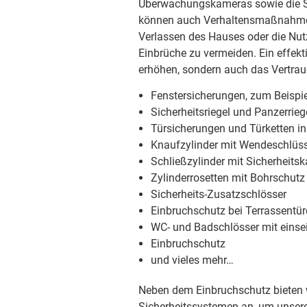
Überwachungskameras sowie die S
können auch Verhaltensmaßnahmen
Verlassen des Hauses oder die Nut
Einbrüche zu vermeiden. Ein effekt
erhöhen, sondern auch das Vertrau
Fenstersicherungen, zum Beispie
Sicherheitsriegel und Panzerrieg
Türsicherungen und Türketten i
Knaufzylinder mit Wendeschlüss
Schließzylinder mit Sicherheitsk
Zylinderrosetten mit Bohrschutz
Sicherheits-Zusatzschlösser
Einbruchschutz bei Terrassentü
WC- und Badschlösser mit einsei
Einbruchschutz
und vieles mehr…
Neben dem Einbruchschutz bieten w
Sicherheitssystemen an, um unse