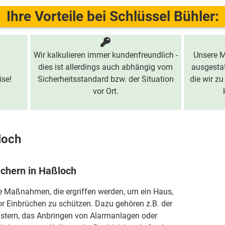
Ihre Vorteile bei Schlüssel Bühler:
Wir kalkulieren immer kundenfreundlich -
Unsere M
dies ist allerdings auch abhängig vom
ausgestat
ise!
Sicherheitsstandard bzw. der Situation
die wir zu
vor Ort.
loch
echern in Haßloch
ie Maßnahmen, die ergriffen werden, um ein Haus,
r Einbrüchen zu schützen. Dazu gehören z.B. der
stern, das Anbringen von Alarmanlagen oder